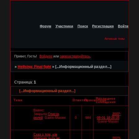
Форум
Участники
Поиск
Регистрация
Войти
Активные темы
Привет, Гость!
Войдите
или
зарегистрируйтесь
.
»
Hellsing: Final fight
»
[...Информационный раздел...]
Страница:
1
[...Информационный раздел...]
Последнее
Тема
Ответов
Просмотров
сообщение
Важно:
Закрыта
Список
2007-
ролей
Game-Master
0
984
08-01 18:26:35
Game-Master
Сказ о том, как
сварщик чуть не
2023-