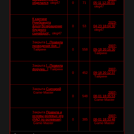
обделался
oleg47
0
71
05-11 12:35:01
oleg47
К картине
Рембрандта
2023-
&quot;Возвращение
0
53
04-23 18:04:30
блудного
oleg47
сына&quot;.
oleg47
Закрыта
[...Правила
проведения боя...]
2007-
Тайринн
0
558
09-18 20:16:30
Тайринн
Закрыта
[...Правила
форума...]
Тайринн
2007-
0
452
09-18 20:12:37
Тайринн
Закрыта
Сценарий
Game-Master
2007-
0
548
08-01 18:35:53
Game-Master
Закрыта
Правила и
основы ролевых игр
2007-
(FAQ по ролевкам)
0
385
08-01 18:33:48
Game-Master
Game-Master