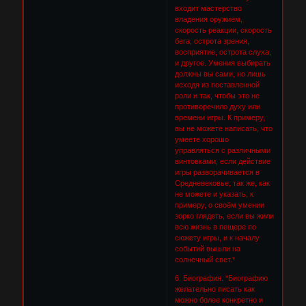
входит мастерство
владения оружием,
скорость реакции, скорость
бега, острота зрения,
восприятие, острота слуха,
и другое. Умения выбирать
должны вы сами, но лишь
исходя из поставленной
роли и так, чтобы это не
противоречило духу или
времени игры. К примеру,
вы не можете написать, что
умеете хорошо
управляться с различными
винтовками, если действие
игры разворачивается в
Средневековье, так же, как
не можете и указать, к
примеру, о своём умении
зорко глядеть, если вы жили
всю жизнь в пещере по
сюжету игры, и к началу
событий вышли на
солнечный свет.*
6. Биография. *Биографию
желательно писать как
можно более конкретно и