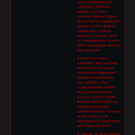
уголки губ вверх/вниз),
глаза (цвет, величина,
форма), уши (цвет,
величина, форма), форма
лица (округлое, квадратное,
прямоугольное), волосы
(длина, цвет), а затем -
внешность в целом, если
есть возможность - можете
найти подходящую картинку
для персонажа.*
4. Качества и черты
характера. *Ваш персонаж
должен быть составлен
более-менее гармонично -
помимо положительных
черт (доброта, сила,
острота зрения) должны
быть и отрицательные
(глухота, немота, слабая
реакция, малая скорость).
Характер персонажа
должны "рисовать" вы сами,
но так, чтобы это не
противоречило вашей роли
либо характеру игры.*
5. Умения. *В число умений