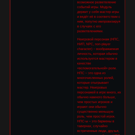
возможное разветвление
событий игры. Модуль
держит у себя мастер игры
и ведёт её в соответствии с
ним, попутно импровизируя
в случаях с его
разветвлениями.
Неигровой персонаж (НПС,
НИП, NPC, non-player
character) – воображаемая
личность, которая обычно
используется мастером в
качестве
«вспомогательной» роли.
НПС – это одна из
многочисленных ролей,
которые отыгрывает
мастер. Неигровых
персонажей в игре много, их
обычно намного больше,
чем простых игроков и
играют они обычно
существенно меньшую
роль, чем простой игрок.
НПС-ы – это бармены в
тавернах, случайно
встреченные люди, друзья,