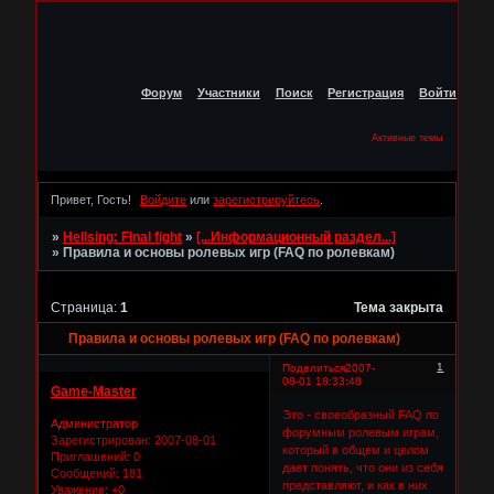
Форум
Участники
Поиск
Регистрация
Войти
Активные темы
Привет, Гость!
Войдите
или
зарегистрируйтесь
.
»
Hellsing: Final fight
»
[...Информационный раздел...]
»
Правила и основы ролевых игр (FAQ по ролевкам)
Страница:
1
Тема закрыта
Правила и основы ролевых игр (FAQ по ролевкам)
1
Поделиться
2007-
08-01 18:33:48
Game-Master
Это - своеобразный FAQ по
Администратор
форумным ролевым играм,
Зарегистрирован
: 2007-08-01
который в общем и целом
Приглашений:
0
дает понять, что они из себя
Сообщений:
181
представляют, и как в них
Уважение:
+0