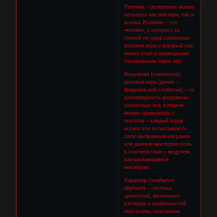
Ролевик – ролевиком можно
называть как мастера, так и
игрока. Ролевик – это
человек, у которого за
спиной не одна словесная
ролевая игра и который уже
имеет опыт в проведении/
отыгрывании таких игр.
Форумная (словесная)
ролевая игра (далее –
форумка или словеска) – та
разновидность форумных
словесных игр, которую
можно сравнивать с
театром – каждый игрок
играет или «отыгрывает»
свою выбранную им ранее
или данную мастером роль
в соответствии с модулем,
раскрывающимся
мастером.
Характер (элаймент,
aligment) – система
ценностей, жизненных
взглядов и особенностей
персонажа, описанная