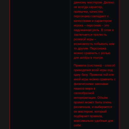
данному мастером. Далеко
не всегда характер,
привычки, качества
персонажа совпадают с
качествами и характером
игрока – персонаж – это
надуманная роль. В этом и
заключается прелесть
ролевой игры –
возможность побывать кем-
то другим. Персонажа
можно сравнить с ролью
для актёра в театре.
Правила (система) - способ
приведения всей игры под
одну базу. Правила той или
иной игры можно сравнить с
физическими законами
нашего мира в
своеобразной
интерпретации. Объём
правил может быть очень
различным, и выбирается
он мастером, который
подбирает правила,
максимально удобные для
себя.