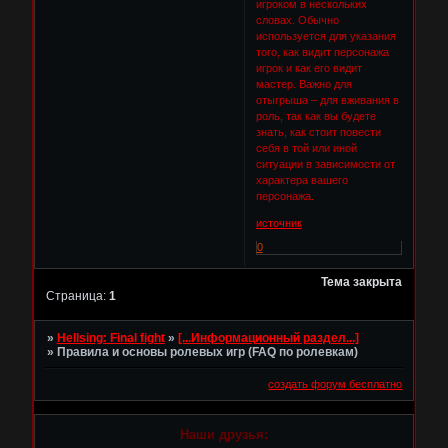
игроком в нескольких
словах. Обычно
используется для указания
того, как видит персонажа
игрок и как его видит
мастер. Важно для
отыгрыша – для вживания в
роль, так как вы будете
знать, как стоит повести
себя в той или иной
ситуации в зависимости от
характера вашего
персонажа.
источник
0
Тема закрыта
Страница:
1
»
Hellsing: Final fight
»
[...Информационный раздел...]
»
Правила и основы ролевых игр (FAQ по ролевкам)
создать форум бесплатно
Наши друзья: