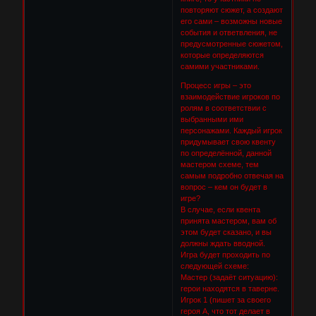
повторяют сюжет, а создают
его сами – возможны новые
события и ответвления, не
предусмотренные сюжетом,
которые определяются
самими участниками.
Процесс игры – это
взаимодействие игроков по
ролям в соответствии с
выбранными ими
персонажами. Каждый игрок
придумывает свою квенту
по определённой, данной
мастером схеме, тем
самым подробно отвечая на
вопрос – кем он будет в
игре?
В случае, если квента
принята мастером, вам об
этом будет сказано, и вы
должны ждать вводной.
Игра будет проходить по
следующей схеме:
Мастер (задаёт ситуацию):
герои находятся в таверне.
Игрок 1 (пишет за своего
героя А, что тот делает в