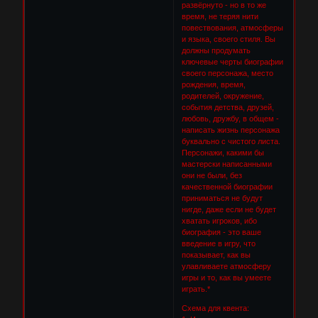
развёрнуто - но в то же
время, не теряя нити
повествования, атмосферы
и языка, своего стиля. Вы
должны продумать
ключевые черты биографии
своего персонажа, место
рождения, время,
родителей, окружение,
события детства, друзей,
любовь, дружбу, в общем -
написать жизнь персонажа
буквально с чистого листа.
Персонажи, какими бы
мастерски написанными
они не были, без
качественной биографии
приниматься не будут
нигде, даже если не будет
хватать игроков, ибо
биография - это ваше
введение в игру, что
показывает, как вы
улавливаете атмосферу
игры и то, как вы умеете
играть.*
Схема для квента: