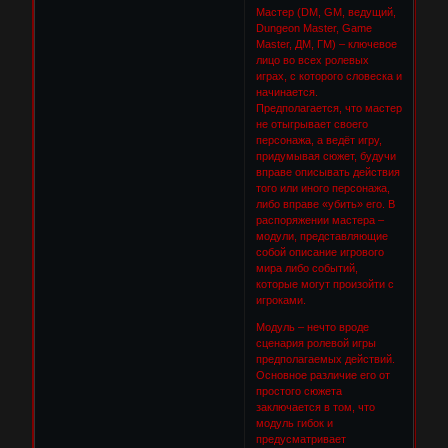
Мастер (DM, GM, ведущий,
Dungeon Master, Game
Master, ДМ, ГМ) – ключевое
лицо во всех ролевых
играх, с которого словеска и
начинается.
Предполагается, что мастер
не отыгрывает своего
персонажа, а ведёт игру,
придумывая сюжет, будучи
вправе описывать действия
того или иного персонажа,
либо вправе «убить» его. В
распоряжении мастера –
модули, представляющие
собой описание игрового
мира либо событий,
которые могут произойти с
игроками.
Модуль – нечто вроде
сценария ролевой игры
предполагаемых действий.
Основное различие его от
простого сюжета
заключается в том, что
модуль гибок и
предусматривает