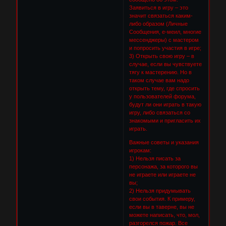
Заявиться в игру – это
значит связаться каким-
либо образом (Личные
Сообщения, е-меил, многие
мессенджеры) с мастером
и попросить участия в игре;
3) Открыть свою игру – в
случае, если вы чувствуете
тягу к мастерению. Но в
таком случае вам надо
открыть тему, где спросить
у пользователей форума,
будут ли они играть в такую
игру, либо связаться со
знакомыми и пригласить их
играть.
Важные советы и указания
игрокам:
1) Нельзя писать за
персонажа, за которого вы
не играете или играете не
вы;
2) Нельзя придумывать
свои события. К примеру,
если вы в таверне, вы не
можете написать, что, мол,
разгорелся пожар. Все