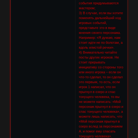
события придумываются
мастером;
3) В случае, если вы хотите
поменять дальнейший ход
игровых событий,
представьте это в виде
мнения своего персонажа.
Например: «Я думаю, нам
стоит идти не по болотам, а
вдоль илистой речки».
4) Внимательно читайте
посты других игроков. Не
стоит прерывать
инициативу со стороны того
или иного игрока – если он
что-то сделал, то он сделал
это первым, то есть, если
игрок 1 написал, что он
прыгнул в озеро и спас
тонущего человека, то вы
не можете написать: «Мой
персонаж прыгнул в озеро и
спас тонущего человека», а
можете лишь написать, что
«Мой персонаж прыгнул в
озеро вслед за персонажем
А. и помог ему спасать
тонущего человека».