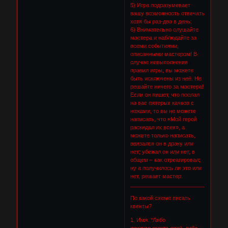
5) Игра подразумевает
вашу возможность отвечать
хотя бы раз-два в день;
6) Внимательно слушайте
мастера и наблюдайте за
всеми событиями,
описанными мастером! В
случае невыполнения
правил игры, вы можете
быть исключены из неё. Не
решайте ничего за мастера!
Если он пишет, что послал
на вас пятерых качков с
ножами, то вы не можете
написать, что «Мой герой
раскидал их всех», а
можете только написать,
ввязался он в драку или
нет; убежал он или нет, в
общем – как отреагировал;
ну а получилось ли это или
нет, решает мастер.
________________________________
По какой схеме писать
квенты?
1. Имя. *Либо
придумываете своё, либо