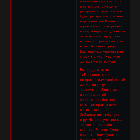
– наиболее вероятно, что
мастер просто не хочет
раскрывать сюжет – и всё
будет раскрыто и пояснено
в дальнейшем. Кроме того,
игроков много, они разные
по характеру, поступают по-
своему, а мастер должен
успевать отреагировать на
всех. Это очень трудно.
Мастера надо уважать и не
спорить с ним. А если не
хочешь – мастери сам.
Вы всегда можете:
1) Попросить кого-то
отыграть с вами небольшой
диалог, встречу,
знакомство. Мастер для
проверки вашей
«работоспособности»
может отыграть с вами
нечто такое:
2) Заявиться в текущую
игру. Но ваше участие там
зависит от решения
мастера. Если вы будете
приняты – вам будет
сообщено об этом.