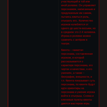
участвующий в той или
иной ролевке. Он управляет
персонажем, написанным и
придуманным им самим,
пытаясь вжиться роль,
отыграть его.. Количество
игроков колеблется от
одного до шести-восьми, но
в среднем это 2-4 человека.
Игрока в ролевке можно
сравнить с актёром в
театре.
Квента – «анкета»
персонажа, составленная
игроком, в которой
рассказывается о
характере персонажа, его
чертах и качествах, о его
умениях, а также –
биографии, внешности, и
т.п. Квента показывает суть
персонажа, по квенте будут
идти ориентиры на
персонажа и умение игрока
войти в отыгрыш. Схема и
ключевые пункты квенты
даются мастером игры.