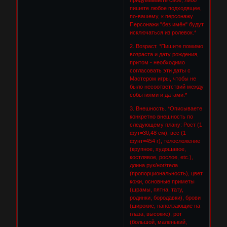
пишете любое подходящее,
по-вашему, к персонажу.
Персонажи "без имён" будут
исключаться из ролевок.*
2. Возраст. *Пишите помимо
возраста и дату рождения,
притом - необходимо
согласовать эти даты с
Мастером игры, чтобы не
было несоответствий между
событиями и датами.*
3. Внешность. *Описываете
конкретно внешность по
следующему плану: Рост (1
фут=30,48 см), вес (1
фунт=454 г), телосложение
(крупное, худощавое,
костлявое, рослое, etc.),
длина рук/ног/тела
(пропорциональность), цвет
кожи, основные приметы
(шрамы, пятна, тату,
родинки, бородавки), брови
(широкие, наползающие на
глаза, высокие), рот
(большой, маленький,