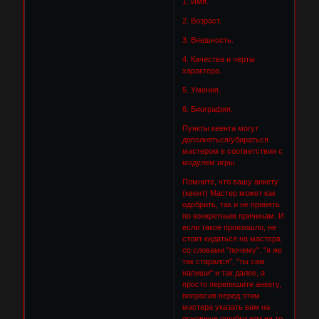
1. Имя.
2. Возраст.
3. Внешность.
4. Качества и черты
характера.
5. Умения.
6. Биография.
Пункты квента могут
дополняться/убираться
мастером в соответствии с
модулем игры.
Помните, что вашу анкету
(квент) Мастер может как
одобрить, так и не принять
по конкретным причинам. И
если такое произошло, не
стоит кидаться на мастера
со словами "почему", "я же
так старался", "ты сам
напиши" и так далее, а
просто перепишите анкету,
попросив перед этим
мастера указать вам на
основные ошибки или на то,