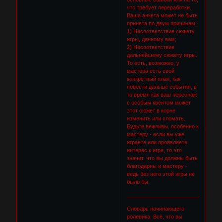
что требует переработки.
Ваша анкета может не быть
принята по двум причинам:
1) Несоответствие сюжету
игры, данному вам;
2) Несоответствие
дальнейшему сюжету игры.
То есть, возможно, у
мастера есть свой
конкретный план, как
повести дальше события, в
то время как ваш персонаж
с особым квентом может
этот сюжет в корне
изменить или сломать.
Будьте вежливы, особенно к
мастеру - если вы уже
играете или проявляете
интерес к игре, то это
значит, что вы должны быть
благодарны и мастеру -
ведь без него этой игры не
было бы.
________________________________
Словарь начинающего
ролевика. Всё, что вы