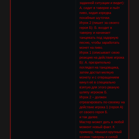
заданной ситуации и видит):
А. сидит в таверне и пьёт
пиво, кидая изредка
похабные шуточки.
Игрок 2 (пишет за своего
героя Б): Б. входит в
таверну и начинает
танцевать под задорную
песню, чтобы заработать
монет на пиво.
Игрок 1 (описывает свою
реакцию на действие игрока
Б): А. презрительно
поглядел на танцовщика,
затем достал мелкую
монету и с отвращением
кинул её в специально
взятую для этого рваную
шляпу игроком Б.
Игрок 2 – должен
отреагировать по-своему на
действие игрока 1 (героя А)
от своего героя Б.
и так далее.
Мастер может дать в любой
момент новый факт. К
примеру, «вышел крупный
хозяин таверны и силой