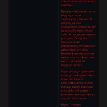
хотели знать но стеснялись
спросить.
Вводная – начальная часть
модуля, которая
зачитывается игрокам. В
вводной обычно
описывается положение дел
на данный момент, общие
события, вводящие игрока в
курс дела. Вводной по
большей части
определяется атмосфера и
дальнейший дух игры.
Вводная помогает игрокам
вжиться в атмосферу того
мира, в котором им
предстоит играть.
Игра (сессия) – один сеанс
игры, где на форумах это –
некое законченное
количество ходов, в конце
которых даётся результат
всех действий партии и
возможен переход в другую
игру того же модуля.
Игрок – человек,