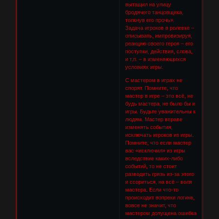
вытащил на улицу
бродячего танцовщика,
толкнув его прочь».
Задача игроков в ролевке –
описывать, импровизируя,
реакцию своего героя – его
поступки, действия, слова,
и т.п. – в изменяющихся
условиях игры.
С мастером в играх не
спорят. Помните, что
мастер в игре – это всё, не
будь мастера, не было бы и
игры. Будьте уважительны к
людям. Мастер вправе
изменять события,
исключать игроков из игры.
Помните, что если мастер
вас «исключил» из игры
вследствие каких-либо
событий, то не стоит
разводить грязь из-за этого
и ссориться, на всё – воля
мастера. Если что-то
происходит вопреки логике,
вовсе не значит, что
мастером допущена ошибка