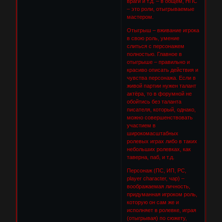
враги и т.д. – в общем, НПС
– это роли, отыгрываемые
мастером.
Отыгрыш – вживание игрока
в свою роль, умение
слиться с персонажем
полностью. Главное в
отыгрыше – правильно и
красиво описать действия и
чувства персонажа. Если в
живой партии нужен талант
актёра, то в форумной не
обойтись без таланта
писателя, который, однако,
можно совершенствовать
участием в
широкомасштабных
ролевых играх либо в таких
небольших ролевках, как
таверна, паб, и т.д.
Персонаж (ПС, ИП, PC,
player character, чар) –
воображаемая личность,
придуманная игроком роль,
которую он сам же и
исполняет в ролевке, играя
(отыгрывая) по сюжету,