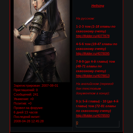
Hellsing
На русском:
1-2-3 том
(1-18 главы по
сквозному счету)
http://ifolder.ru/4077878
4-5-6 том
(19-47 главы по
сквозному счету)
http://ifolder.ru/4078095
7-8-9 (до 4-й главы) том
(48-71 главы по
сквозному счету)
http://ifolder.ru/4078813
На английском (перевод
Зарегистрирован
: 2007-08-01
дан текстовым
Приглашений:
0
документом в конце):
Сообщений:
241
Уважение:
+0
9 (с 5-й главы) - 10 (до 4-й
Позитив:
+0
главы) том
(72-81 главы
Провел на форуме:
по сквозному счету)
6 дней 13 часов
http://ifolder.ru/4078593
Последний визит:
2008-04-28 12:45:28
0