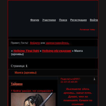
Форум
Участники
Поиск
Регистрация
Войти
Активные темы
Привет, Гость!
Войдите
или
зарегистрируйтесь
.
»
Hellsing: Final fight
»
Hellsing-обсуждение
»
Манга
(архивы)
Страница:
1
Манга (архивы)
1
Поделиться
2007-
11-10 15:40:30
Тайринн
Выставлю здесь
† Neither passion, nor compassion †
архивы... какие есть.
Думаю, что не
помешает. Качаем по
ссылкам: