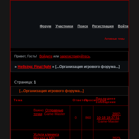
Форум
Участники
Поиск
Регистрация
Войти
Активные темы
Привет, Гость!
Войдите
или
зарегистрируйтесь
.
»
Hellsing: Final fight
»
[...Организация игрового форума...]
Страница:
1
[...Организация игрового форума...]
Последнее
Тема
Ответов
Просмотров
сообщение
Важно:
Отправные
точки
Game-Master
2007-
0
860
10-18 18:37:51
Game-Master
Услуги клининга
Москва и МО
2023-