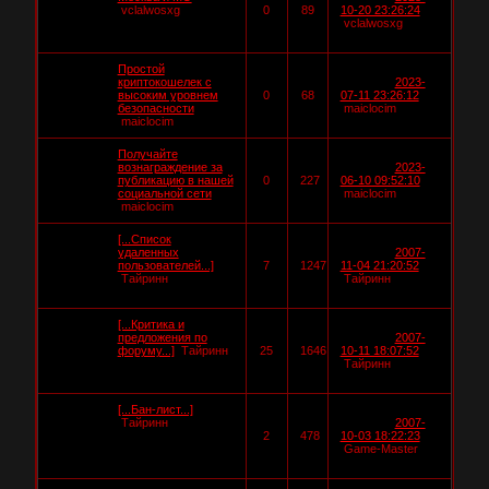
vclalwosxg
0
89
10-20 23:26:24
vclalwosxg
Простой
криптокошелек с
2023-
высоким уровнем
0
68
07-11 23:26:12
безопасности
maiclocim
maiclocim
Получайте
вознаграждение за
2023-
публикацию в нашей
0
227
06-10 09:52:10
социальной сети
maiclocim
maiclocim
[...Список
удаленных
2007-
пользователей...]
7
1247
11-04 21:20:52
Тайринн
Тайринн
[...Критика и
предложения по
2007-
форуму...]
Тайринн
25
1646
10-11 18:07:52
Тайринн
[...Бан-лист...]
Тайринн
2007-
2
478
10-03 18:22:23
Game-Master