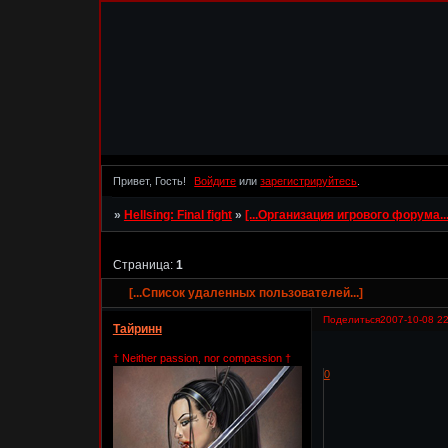
Привет, Гость!
Войдите
или
зарегистрируйтесь
.
»
Hellsing: Final fight
»
[...Организация игрового форума...
Страница:
1
[...Список удаленных пользователей...]
Поделиться
2007-10-08 22
Тайринн
† Neither passion, nor compassion †
0