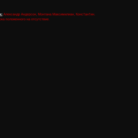
и:
Александр Андерсон, Монтана Максимилиан, Конс†ан†ин.
ка положенного на отсутствие.