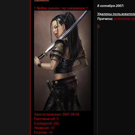
8 октября 2007:
† Neither passion, nor compassion †
Удалены пользовател
Причина:
истечение сро
0
Зарегистрирован
: 2007-08-01
Приглашений:
0
Сообщений:
241
Уважение:
+0
Позитив:
+0