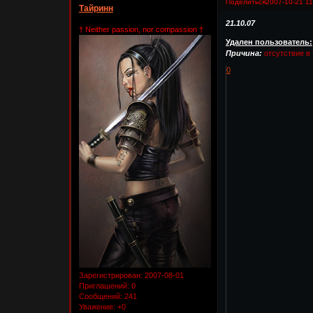
Поделиться
2007-10-21 11
Тайринн
21.10.07
† Neither passion, nor compassion †
Удален пользователь:
Причина:
отсутствие в 
0
Зарегистрирован
: 2007-08-01
Приглашений:
0
Сообщений:
241
Уважение:
+0