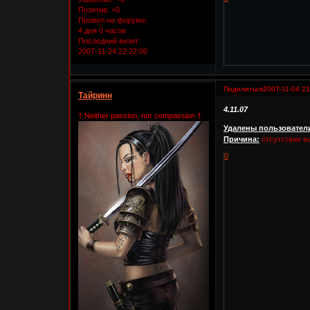
Позитив:
+0
Провел на форуме:
4 дня 0 часов
Последний визит:
2007-11-24 22:22:00
Поделиться
2007-11-04 21
Тайринн
4.11.07
† Neither passion, nor compassion †
Удалены пользовател
Причина:
отсутствие в
0