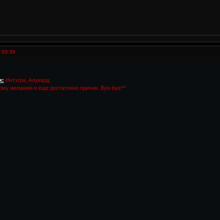
:03:39
и:
Интэгра, Алукард.
ому желанию и еще достаточно причин. Bye-bye^^