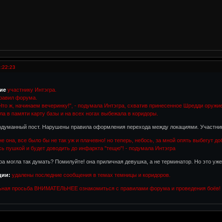
:22:23
ие
участнику Интэгра.
равил форума.
Что ж, начинаем вечеринку!", - подумала Интэгра, схватив принесенное Шредди оружие,
ла в памяти карту базы и на всех ногах выбежала в коридоры.
родуманный пост. Нарушены правила оформления перехода между локациями. Участник
не она, все было бы не так уж и плачевно! но теперь, небось, за мной опять выбегут 
ь пушкой и будет доводить до инфаркта "тещю"! - подумала Интэгра
гра могла так думать? Помилуйте! она приличная девушка, а не терминатор. Но это уж
ции:
удалены последние сообщения в темах темницы и коридоров.
ьная просьба ВНИМАТЕЛЬНЕЕ ознакомиться с правилами форума и проведения боёв!