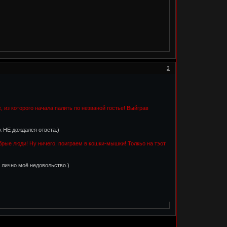
3
 из которого начала палить по незваной гостье! Выйграв
 НЕ дождался ответа.)
добрые люди! Ну ничего, поиграем в кошки-мышки! Толкьо на тэот
е лично моё недовольство.)