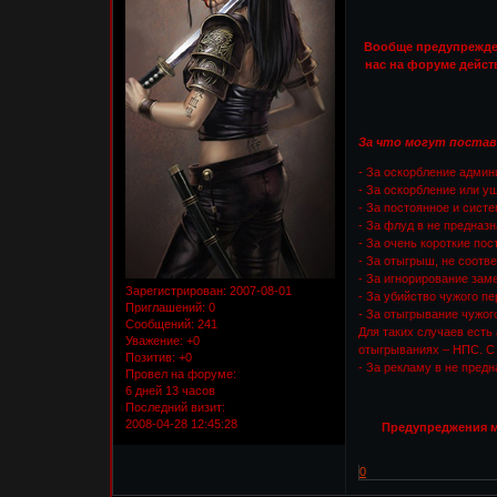
Вообще предупрежден
нас на форуме дейст
За что могут постав
- За оскорбление админ
- За оскорбление или у
- За постоянное и сист
- За флуд в не предназ
- За очень короткие по
- За отыгрыш, не соотв
- За игнорирование за
Зарегистрирован
: 2007-08-01
- За убийство чужого п
Приглашений:
0
- За отыгрывание чужог
Сообщений:
241
Для таких случаев есть
Уважение:
+0
отыгрываниях – НПС. С н
Позитив:
+0
- За рекламу в не пред
Провел на форуме:
6 дней 13 часов
Последний визит:
2008-04-28 12:45:28
Предупреджения мо
0