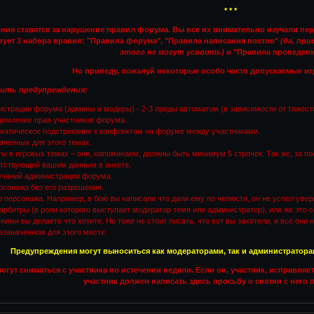
* * *
ия ставятся за нарушение правил форума. Вы все их внимательно изучали пере
вует 3 набора правил: "Правила форума", "Правила написания постов"
(да, пр
этого не могут усвоить)
и "Правила проведени
Но приведу, пожалуй некоторые особо часто допускаемые и
ить предупреждения:
истрации форума (админы и модеры) - 2-3 преды автоматом (в зависимости от тяжест
щемление прав участников форума.
ематическое подстрекание к конфликтам на форуме между участниками.
наченных для этого темах.
сты в игровых темах – они, напоминаем, должны быть минимум 5 строчек. Так же, за п
етствующий вашим данным в анкете.
мечаний администрации форума.
ерсонажа без его разрешения.
о персонажа. Например, в бою вы написали что дали ему по челюсти, он не успел уверн
 арбитры (в роли которого выступает модератор темя или администратор), или же это
ими вы делаете что хотите. Но тоже не стоит писать, что вот вы захотели, и все они
назаначенном для этого месте.
Предупреждения могут выноситься как модераторами, так и администраторами
гут сниматься с участника по истечении недели. Если он, участник, исправляет
участник должен написать здесь просьбу о снятии с него