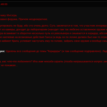
:46:03
нику Интэгра.
авил форума. Причем неоднократное.
итировать не буду, ибо это очень долго. Суть заключатся в том, что участник игнорир
т из камеры, доходит до лаборатироии (находит там так любезно оставленное оружие и 
а всаживает в оборотня несколько пуль из револьвера и смывается в коридор, абсолют
о наплевав на возможные действия Ганса (а ведь он по логике должен был как-то от
 кабинет Крига, успевает настучать ему по голове, забрать свое оружие и вообще см
ции:
Удалены все сообщения до темы "Коридоры" (и там сообщение подправлено). Л
, вас что-то подгоняет? Или вам некогда играть (тогда напрашивается вопрос за
не понимаю...