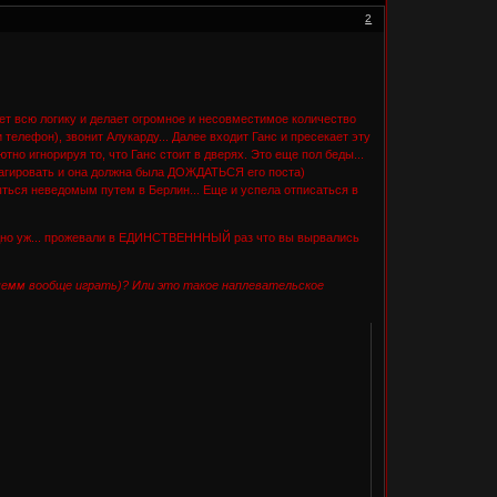
2
ует всю логику и делает огромное и несовместимое количество
телефон), звонит Алукарду... Далее входит Ганс и пресекает эту
но игнорируя то, что Ганс стоит в дверях. Это еще пол беды...
реагировать и она должна была ДОЖДАТЬСЯ его поста)
ыться неведомым путем в Берлин... Еще и успела отписаться в
адно уж... прожевали в ЕДИНСТВЕНННЫЙ раз что вы вырвались
чемм вообще играть)? Или это такое наплевательское