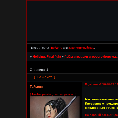
Привет, Гость!
Войдите
или
зарегистрируйтесь
.
»
Hellsing: Final fight
»
[...Организация игрового форума...
Страница:
1
[...Бан-лист...]
Поделиться
2007-09-21 14
Тайринн
† Neither passion, nor compassion †
Максимальное количес
Письменные предупреж
с подробным объясне
На первый раз БАН дае