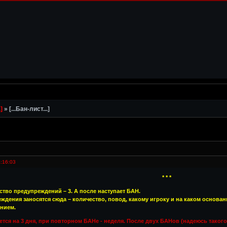
]
»
[...Бан-лист...]
:16:03
* * *
тво предупреждений – 3. А после наступает БАН.
дения заносятся сюда – количество, повод, какому игроку и на каком основани
нием.
тся на 3 дня, при повторном БАНе - неделя. После двух БАНов (надеюсь такого 