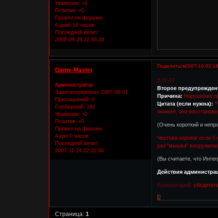
Уважение:
+0
Позитив:
+0
Провел на форуме:
6 дней 13 часов
Последний визит:
2008-04-28 12:45:28
Поделиться
2007-10-03 18
Game-Master
3.02.07
Администратор
Второе предупрежден
Зарегистрирован
: 2007-08-01
Причина:
Нарушение п
Приглашений:
0
Цитата (если нужна):
"
Сообщений:
181
момент, она восстанови
Уважение:
+0
Позитив:
+0
(Очень короткий и неп
Провел на форуме:
4 дня 0 часов
Чертова корова! если б 
Последний визит:
раз "мышка" вооружилас
2007-11-24 22:22:00
(Вы считаете, что Инте
Действия администра
Комментарий:
убедител
0
Страница:
1