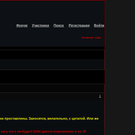
Форум
Участники
Поиск
Регистрация
Войти
Активные темы
1
и проставлены. Заносятся, желательно, с цитатой. Или же
ни у кого не будет) БАН дается пожизненно и по IP.