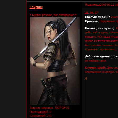
Поделиться
2007-09-21 14
Тайринн
21. 09. 07
† Neither passion, nor compassion †
Предупреждение
участ
Причина:
Нарушение пр
Цитата (если нужна):
Ц
действий подряд: сбегае
попытку. НО наша Интегр
Далее Интэгра абсолютн
быстренько смывается в
подземке Берлинской...
Действия администра
из лаборатории.
Комментарий:
Девушка
отношение ко всему? Я 
0
Зарегистрирован
: 2007-08-01
Приглашений:
0
Сообщений:
241