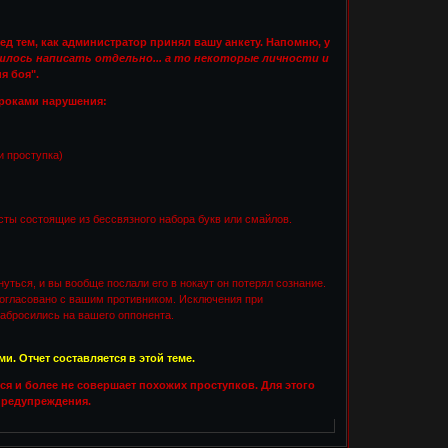
д тем, как администратор принял вашу анкету. Напомню, у
ишлось написать отдельно... а то некоторые личности и
я боя".
гроками нарушения:
и проступка)
осты состоящие из бессвязного набора букв или смайлов.
уться, и вы вообще послали его в нокаут он потерял сознание.
 согласовано с вашим противником. Исключения при
 набросились на вашего оппонента.
. Отчет составляется в этой теме.
ся и более не совершает похожих проступков. Для этого
 предупреждения.