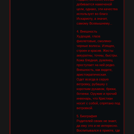
добивается намеченой
цели, однако, эти качества
использует во благо
Искариоту, а значит,
самому Всевышнему...
4. Внешность
Худощав, глаза
фиолетовые, смоляно-
черные волосы. Изящен,
строен и красив. Жесты
аккуратны, точны, быстры.
Кожа бледная, румянец
проступает на ней редко.
Внешность, как видите,
аристократическая.
Одет всегда в серую
ветровку, рубашку с
коротким рукавом, брюки,
ботинки. Оружие и прочий
инвенарь, что Кристиан
носит с собой, спрятано под
ветровкой.
5. Биография
Родителей своих не знает,
да ему это и не интересно.
Воспитывался в приюте, где