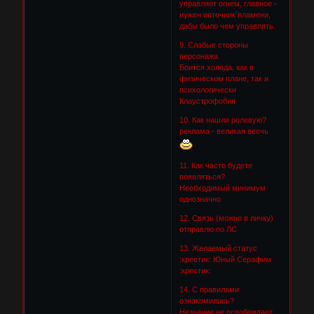
управляет огнем, главное -
нужен источник пламени,
дабы было чем управлять.
9. Слабые стороны
персонажа
Боится холода, как в
физическом плане, так и
психологически
Клаустрофобия
10. Как нашли ролевую?
реклама - великая весчь
11. Как часто будете
появляться?
Необходимый минимум
однозначно
12. Связь (можно в личку)
отправлю по ЛС
13. Желаемый статус
:крестик: Юный Серафим
:крестик:
14. С правилами
ознакомились?
Незнание не освобождает