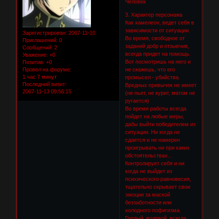
Человек
3. Характер персонажа
Как хамелеон, ведет себя в
зависимости от ситуации.
Зарегистрирован
: 2007-11-10
Во время, свободное от
Приглашений:
0
заданий добр и отзывчив,
Сообщений:
2
всегда придет на помощь.
Уважение:
+0
Вот посмотришь на него и
Позитив:
+0
не скажешь, что его
Провел на форуме:
1 час 7 минут
промысел - убийства.
Последний визит:
Вредных привычек не имеет
2007-11-13 09:56:15
(не пьет, не курит, матом не
ругается)
Во время работы всегда
пойдет на любые меры,
дабы выйти победителем из
ситуации. Ни когда не
сдается и не намерен
проигрывать ни при каких
обстоятельствах...
Контролирует себя и ни
когда не выйдет из
психического равновесия,
тщательно скрывает свои
эмоции за маской
беззаботности или
холодного пофигизма.
Гордый, волевой, всегда