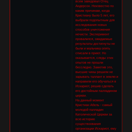
всем заведовал Отец
Андерсон. Неизвестно по
каким причинам, когда
Кристиану было 5 лет, его
выбрали подопытным для
исследования новых
способов уничтожения
нечисти. Эксперимент
провалился, ожидаемые
результаты достигнуты не
были и мальчика опять
списали в приют. Но
оказывается, следы этих
опытов не прошли
бесследно. Заметив это,
высшие чины решили не
зарывать таллант в землю и
направили его обучаться в
Искариот, решив сделать
его достойным палладином
церкви.
На данный момент
Кристиан Абель - самый
молодой палладин
Католической Церкви за
всю историю
существоования
организации Искариот, ему