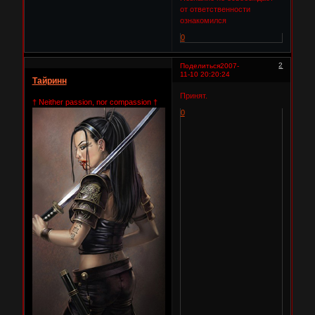
от ответственности
ознакомился
0
2
Поделиться
2007-
11-10 20:20:24
Тайринн
Принят.
† Neither passion, nor compassion †
0