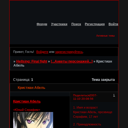
Форум
Участники
Поиск
Регистрация
Войти
Активные темы
Привет, Гость!
Войдите
или
зарегистрируйтесь
.
»
Hellsing: Final fight
»
[...Анкеты персонажей...]
»
Кристиан
Абель
Страница:
1
Тема закрыта
Кристиан Абель
1
Поделиться
2007-
11-10 20:08:56
Кристиан Абель
1. Имя и возраст
+Юный Серафим+
Кристиан Абель, прозвище
Серафим, 17 лет
2. Принадлежность