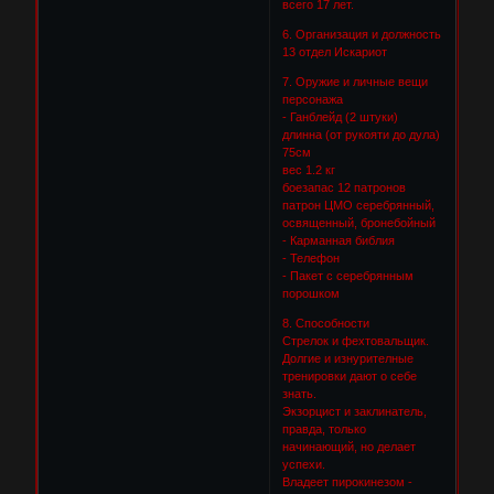
всего 17 лет.
6. Организация и должность
13 отдел Искариот
7. Оружие и личные вещи
персонажа
- Ганблейд (2 штуки)
длинна (от рукояти до дула)
75см
вес 1.2 кг
боезапас 12 патронов
патрон ЦМО серебрянный,
освященный, бронебойный
- Карманная библия
- Телефон
- Пакет с серебрянным
порошком
8. Способности
Стрелок и фехтовальщик.
Долгие и изнурителные
тренировки дают о себе
знать.
Экзорцист и заклинатель,
правда, только
начинающий, но делает
успехи.
Владеет пирокинезом -