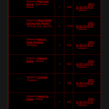
Закрыта
Кристиан
Абель
Кристиан
2007-
Абель
1
400
11-10 20:20:24
Тайринн
Закрыта
Дело №666
Уолтер Кум Далнез
2007-
Уолтер_Кум_Долнез
5
1140
11-10 16:25:06
Тайринн
Закрыта
Анкета
Леди Интегры
2007-
Интегра
3
629
11-05 22:36:17
Тайринн
Закрыта
Юмика/
Юмие
Юмика
2007-
3
663
11-05 11:53:43
Тайринн
Закрыта
Генрика
Генрика
2007-
1
408
11-04 21:06:55
Тайринн
Закрыта
досье на
Ривер
Ривер
2007-
1
395
11-04 21:01:42
Тайринн