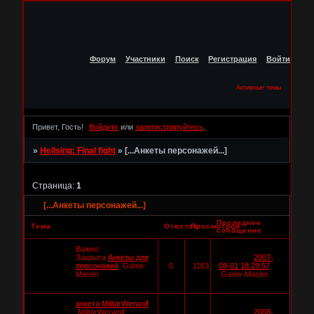
Форум
Участники
Поиск
Регистрация
Войти
Активные темы
Привет, Гость!
Войдите
или
зарегистрируйтесь
.
»
Hellsing: Final fight
»
[...Анкеты персонажей...]
Страница:
1
[...Анкеты персонажей...]
Последнее
Тема
Ответов
Просмотров
сообщение
Важно:
Закрыта
Анкеты для
2007-
персонажей
Game-
0
1163
08-01 18:29:57
Master
Game-Master
анкета MilitärWerwolf
MilitärWerwolf
2008-