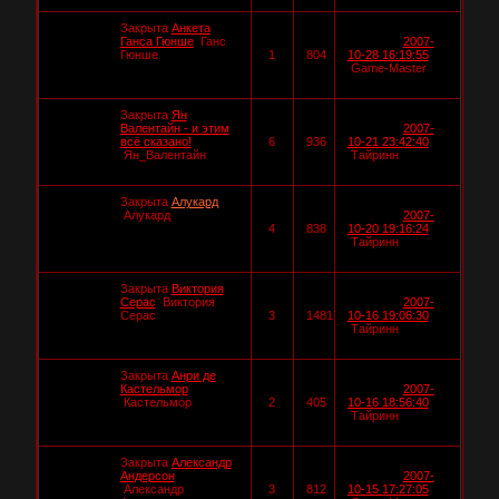
Закрыта
Анкета
Ганса Гюнше
Ганс
2007-
Гюнше
1
804
10-28 16:19:55
Game-Master
Закрыта
Ян
Валентайн - и этим
2007-
всё сказано!
6
936
10-21 23:42:40
Ян_Валентайн
Тайринн
Закрыта
Алукард
Алукард
2007-
4
838
10-20 19:16:24
Тайринн
Закрыта
Виктория
Серас
Виктория
2007-
Серас
3
1481
10-16 19:06:30
Тайринн
Закрыта
Анри де
Кастельмор
2007-
Кастельмор
2
405
10-16 18:56:40
Тайринн
Закрыта
Александр
Андерсон
2007-
Александр
3
812
10-15 17:27:05