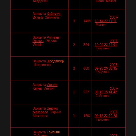
Андерсон
Game-Master
Закрыта
Хайнкель
Вульф
Хайнкель
2007-
3
1409
10-14 22:17:11
Master
Закрыта
Рип ван
Винкль
Rip van
2007-
Winkle
2
524
10-04 23:14:01
Тайринн
Закрыта
Шредингер
Шредингер
2007-
3
800
09-28 20:33:35
Тайринн
Закрыта
Инкант
Капер
Инкант
2007-
1
537
09-19 15:41:42
Тайринн
Закрыта
Энрико
Максвелл
Энрико
2007-
Максвелл
1
1592
09-18 22:10:26
Тайринн
Закрыта
Тайринн
Тайринн
2007-