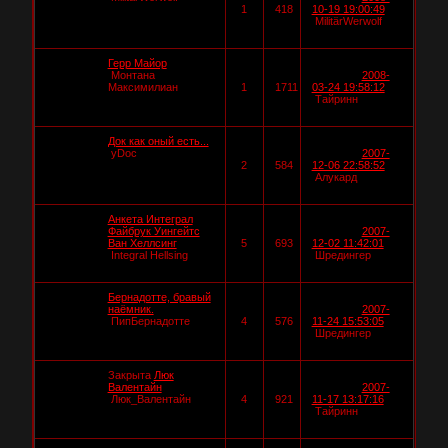
1
418
10-19 19:00:49
MilitärWerwolf
Герр Майор
Монтана
2008-
Максимилиан
1
1711
03-24 19:58:12
Тайринн
Док как оный есть...
yDoc
2007-
2
584
12-06 22:58:52
Алукард
Анкета Интеграл
Файбрук Уингейтс
2007-
Ван Хеллсинг
5
693
12-02 11:42:01
Integral Hellsing
Шредингер
Бернадотте, бравый
наёмник.
2007-
ПипБернадотте
4
576
11-24 15:53:05
Шредингер
Закрыта
Люк
Валентайн
2007-
Люк_Валентайн
4
921
11-17 13:17:16
Тайринн