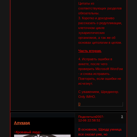
Цитаты из
соответствующих разделов
обязательны.
3. Коротко и доходчиво
рассказать о редупликации,
клеточном цикле
эукариотических
организмов, а так же об
основах цитологии в целом.
Часть вторая.
4. Исправть ошибки в
анкете, после чего
проверить Microsoft Word'ом
- и снова исправить.
Повторить, если ошибки не
исчезнут.
С уважением, Шредингер.
Only IMHO.
0
3
Поделиться
2007-
12-06 22:58:52
Алукард
В основном, Шредд умница
~Кровавый лорд~
все сказал уже, но