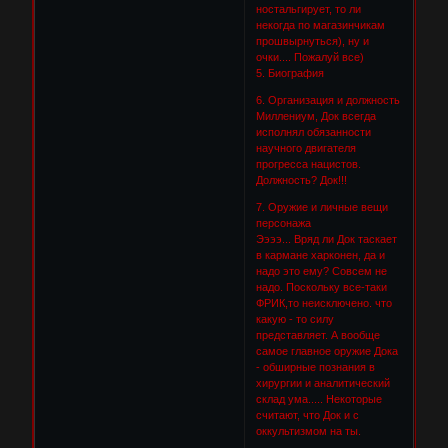
ностальгирует, то ли
некогда по магазинчикам
прошвырнуться), ну и
очки.... Пожалуй все)
5. Биография
6. Организация и должность
Миллениум, Док всегда
исполнял обязанности
научного двигателя
прогресса нацистов.
Должность? Док!!!
7. Оружие и личные вещи
персонажа
Ээээ... Вряд ли Док таскает
в кармане харконен, да и
надо это ему? Совсем не
надо. Поскольку все-таки
ФРИК,то неисключено. что
какую - то силу
представляет. А вообще
самое главное оружие Дока
- обширные познания в
хирургии и аналитический
склад ума..... Некоторые
считают, что Док и с
оккультизмом на ты.