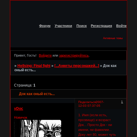
Форум
Участники
Поиск
Регистрация
Войти
Активные темы
Привет, Гость!
Войдите
или
зарегистрируйтесь
.
»
Hellsing: Final fight
»
[...Анкеты персонажей...]
»
Док как
оный есть...
Страница:
1
Док как оный есть...
1
Поделиться
2007-
12-03 07:37:05
yDoc
1. Имя (если есть,
Новичок
прозвище) и возраст
Док... Просто Док - ни
имени, ни фамилии...
Доку лет 80, может чуть