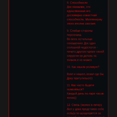
8. Способности
Док гениален, это
единственная его
достоверно известная
способность. Миллениуму
этого вполне хватает.
9. Слабые стороны
персонажа
Во всех остальных
отношениях Док один
сплошной недостаток -
ничего другого кроме своей
хирургии он делать та
толком и не может.
10. Как нашли ролевую?
Взял и нашел. искал где бы
Доку притулиться))
11. Как часто будете
появляться?
Каждый день по паре часов
точно))
12. Связь (можно в личку)
Ася у дока представте себе
есть(а то шушукаются за