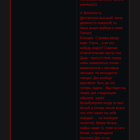
умница)))).
4. Внешность
Достаточно высокий, метр
девяносто пожалуй( то
бишь выше майора и ниже
Гюнше)
Блондин. Стрижка вроде
каре. Глаза... а их кто
нибудь видел? Главная
отличительная черта глаз
Дока - присутствие перед
ними знаменитых очков -
микроскопов с восемью
линзами. по молодости
говорят Док вообще
красавчег был, да что
теперь гадать... Выглядит на
людях док следующим
образом: халат
белый(вернее когда то был
белый а теперь после всего
что этот халат на себе
повидал..... ну вообщем
понятно), брюки белые,
майка какая то, тоже кстати
белая, старомодные
ботинки( Док то ли