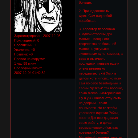
больше.
2. Принадлежность
Фрик. Сам над собой
поработал.
3. Характер персонажа
С одной стороны Док
Зарегистрирован
: 2007-12-03
маньяк - плоды его
Приглашений:
0
творчества по большей
Сообщений:
1
массе не уступают
Уважение:
+0
экспонатам кунсткамеры, а
Позитив:
+0
ведь в отличие от
Провел на форуме:
последних, первые еще и
1 час 58 минут
Последний визит:
очень резвенько
2007-12-04 01:42:32
передвигаются)) Хотя в
целом хоть и псих, но псих
сам по себе безобидный, к
своим *деткам* так вообще,
сама любовь материнская.
Ну а уж к начальству быть
не добрым - сами
понимаете. Не то чтобы
увлекался идеями Рейха,
просто Док всегда делал
свою работу, и делал
весьма неплохо.(как вам
новенький Уолтер?
Милейший мальчик, просто