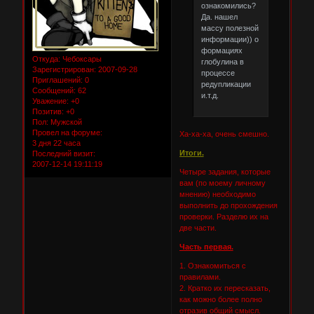
ознакомились?
Да. нашел
массу полезной
информации)) о
формациях
Откуда:
Чебоксары
глобулина в
Зарегистрирован
: 2007-09-28
процессе
Приглашений:
0
редупликации
Сообщений:
62
и.т.д.
Уважение:
+0
Позитив:
+0
Пол:
Мужской
Провел на форуме:
Ха-ха-ха, очень смешно.
3 дня 22 часа
Итоги.
Последний визит:
2007-12-14 19:11:19
Четыре задания, которые
вам (по моему личному
мнению) необходимо
выполнить до прохождения
проверки. Разделю их на
две части.
Часть первая.
1. Ознакомиться с
правилами.
2. Кратко их пересказать,
как можно более полно
отразив общий смысл.