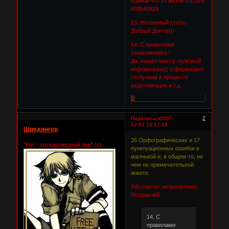
спиной что от жизни отстал)
493640818
13. Желаемый статус
Добрый Доктор))
14. С правилами
ознакомились?
Да. нашел массу полезной
информации)) о формациях
глобулина в процессе
редупликации и.т.д.
0
2
Поделиться
2007-
12-03 18:12:19
Шредингер
26 Орфографических и 17
"Кот - это карликовый лев" (с)
пунктуационных ошибок в
малнькой и, в общем-то, ни
чем не примечательной
анкете.
Абсолютно неприемлимо.
Исправляй.
14. С
правилами