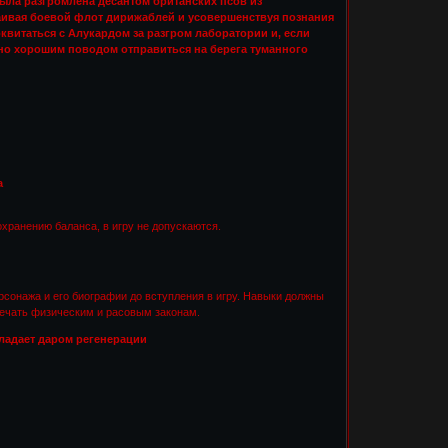
ыла разгромлена десантом британских псов из
траивая боевой флот дирижаблей и усовершенствуя познания
квитаться с Алукардом за разгром лаборатории и, если
очно хорошим поводом отправиться на берега туманного
а
хранению баланса, в игру не допускаются.
ерсонажа и его биографии до вступления в игру. Навыки должны
вечать физическим и расовым законам.
бладает даром регенерации