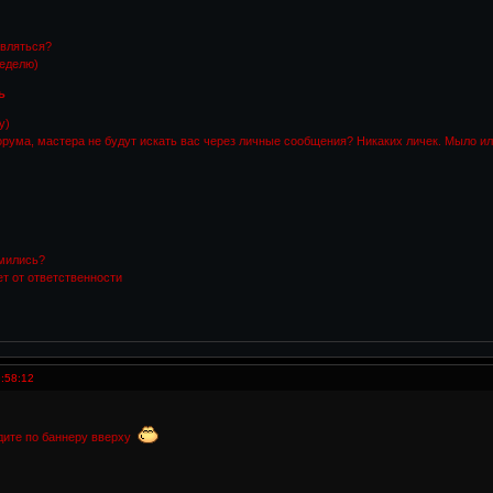
являться?
неделю)
ь
у)
орума, мастера не будут искать вас через личные сообщения? Никаких личек. Мыло ил
омились?
т от ответственности
:58:12
н
ите по баннеру вверху