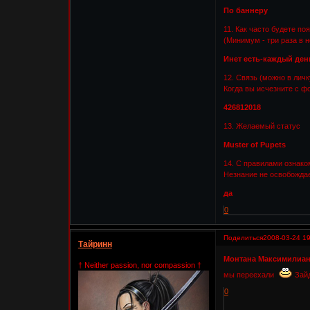
По баннеру
11. Как часто будете по
(Минимум - три раза в 
Инет есть-каждый ден
12. Связь (можно в личк
Когда вы исчезните с ф
426812018
13. Желаемый статус
Muster of Pupets
14. С правилами ознак
Незнание не освобождае
да
0
Поделиться
2008-03-24 19
Тайринн
Монтана Максимилиа
† Neither passion, nor compassion †
мы переехали
Зайд
0