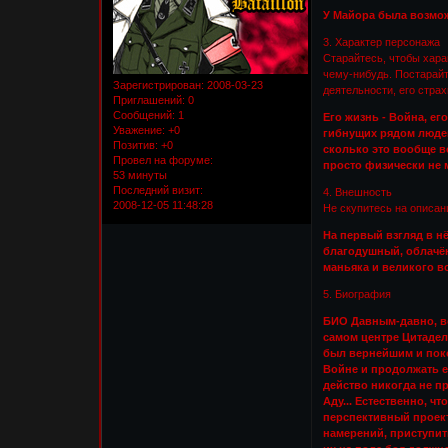
У Майора была возмож
3. Характер персонажа
Старайтесь, чтобы хара
чему-нибудь. Постарайт
Зарегистрирован
: 2008-03-23
деятельности, его страх
Приглашений:
0
Сообщений:
1
Его жизнь - Война, ег
Уважение:
+0
гибнущих рядом людей,
Позитив:
+0
сколько это вообще в
Провел на форуме:
просто физически не 
53 минуты
Последний визит:
4. Внешность
2008-12-05 11:48:28
Не скупитесь на описани
На первый взгляд в н
благодушный, облачё
маньяка и великого во
5. Биография
БИО Давным-давно, во
самом центре Цитадел
был вернейшим и поко
Войне и продолжать е
действо никогда не п
Аду... Естественно, ч
перспективный проект
намерений, приступит