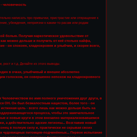
 - человечность
тельно написать про привычки, пристрастие или отвращение к
ение, убеждения, неприязни к каким-то расам или родам
ужой болью. Получая наркотическое удовольствие от
 как можно дольше и получить от неё столько кайфа,
е - он спокоен, хладнокровен и улыбчив, и скорее всего,
, рост и т.д. Делайте из этого выводы.
ондин в очках, улыбчивый и внешне абсолютно
им голоском, он совершенно непохож на хладнокровного
Человечеством во имя полного уничтожения друг друга, в
я ОН. Он был безжалостным нацистом, более того - он
истинная цель - всего лишь как можно дольше быть на
оподдерживающегося процесса, чтобы это замечательное
овые и новые круги в этом внезапно материализовавшемся
ки, а действительно адские легионы... Возглавив новый
нец в полную силу и, практически не скрывая своих
ых чудовищных питомцев-подчинённых... Первое испытание