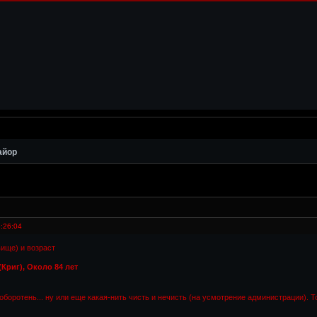
айор
:26:04
вище) и возраст
Криг), Около 84 лет
оборотень... ну или еще какая-нить чисть и нечисть (на усмотрение администрации). Т