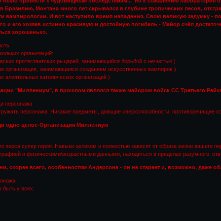
о было привести к чудовищным последствиям... но к сожалению лаборатория б
в в Бразилию, Монтана много лет скрывался в глубине тропических лесов, отс
ти вампирологии. И вот наступило время нападения. Свою великую задумку - по
него и его хозяев истинно красивую и достойную погибель - Майор счёл достат
ться хорошенько.
ость
кольких организаций:
евских протестантских рыцарей, занимающийся борьбой с нечистью )
я организация, занимающаяся созданием искусственных вампиров )
ых влиятельных католических организаций )
ации "Миллениум", в прошлом являлся также майором войск СС Третьего Рейх
щи персонажа
гружать персонажа. Никакие предметы, дающие сверхспособности, противоречащие со
щи одно целое-Организация Миллениум
 из перса супер героя. Навыки целиком и полностью зависят от образа жизни вашего п
графией и физическими/возрастными данными, находиться в пределах разумного, от
и, скорее всего, особенностям Андерсона - он не стареет и, возможно, даже о
сонажа
 быть у всех.