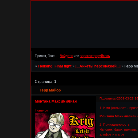
Привет, Гость!
Войдите
или
зарегистрируйтесь
.
»
Hellsing: Final fight
»
[...Анкеты персонажей...]
»
Герр М
Страница:
1
Герр Майор
Поделиться
2008-03-23 19
Монтана Максимилиан
1. Имя (если есть, проз
Новичок
Монтана Макимилиан (
2. Принадлежность
Человек, фрик, вампир, 
эльфов и магов.