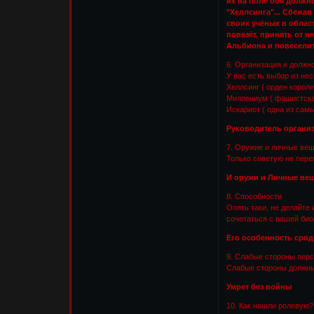
их на поле боя должн
"Хеллсинга"... Сбежа
своих учёных в облас
повезёт, принять от 
Альбиона и повесели
6. Организация и должн
У вас есть выбор из нес
Хеллсинг ( орден корол
Миллениум ( фашистска
Искариот ( одна из сам
Руководитель организ
7. Оружие и личные ве
Только советую не пере
И оружи и Личные ве
8. Способности
Опять таки, не делайте
сочетаться с вашей био
Его особенность сродн
9. Слабые стороны пер
Слабые стороны должны
Умрет без войны
10. Как нашли ролевую?