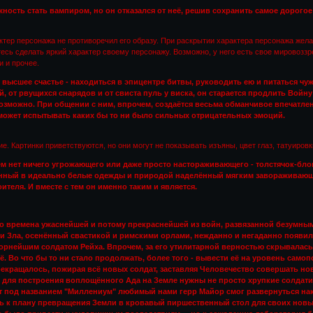
ность стать вампиром, но он отказался от неё, решив сохранить самое дорогое
ктер персонажа не противоречил его образу. При раскрытии характера персонажа жела
есь сделать яркий характер своему персонажу. Возможно, у него есть свое мировоззр
и и прочее.
о высшее счастье - находиться в эпицентре битвы, руководить ею и питаться ч
 от рвущихся снарядов и от свиста пуль у виска, он старается продлить Войну
озможно. При общении с ним, впрочем, создаётся весьма обманчивое впечатлени
может испытывать каких бы то ни было сильных отрицательных эмоций.
е. Картинки приветствуются, но они могут не показывать изъяны, цвет глаз, татуировки
ём нет ничего угрожающего или даже просто настораживающего - толстячок-бл
нный в идеально белые одежды и природой наделённый мягким завораживающ
ителя. И вместе с тем он именно таким и является.
 времена ужаснейшей и потому прекраснейшей из войн, развязанной безумным 
и Зла, осенённый свастикой и римскими орлами, нежданно и негаданно появилс
рнейшим солдатом Рейха. Впрочем, за его утилитарной верностью скрывалась 
ё. Во что бы то ни стало продолжать, более того - вывести её на уровень сам
рекращалось, пожирая всё новых солдат, заставляя Человечество совершать н
то для построения воплощённого Ада на Земле нужны не просто хрупкие солдати
 под названием "Миллениум" любимый нами герр Майор смог развернуться нако
ь к плану превращения Земли в кровавый пиршественный стол для своих нов