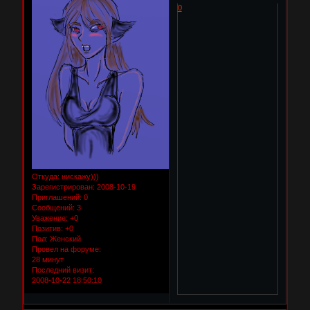
0
Откуда:
нискажу)))
Зарегистрирован
: 2008-10-19
Приглашений:
0
Сообщений:
3
Уважение:
+0
Позитив:
+0
Пол:
Женский
Провел на форуме:
28 минут
Последний визит:
2008-10-22 18:50:10