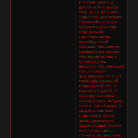
татуировки, рост и т.д.
Делайте из этого выводы.
Рост: 165 см; Внешность:
Серые глаза, даже немного
с желтинкой и синющим
ободком в виде месяца
вокруг радужки;
каштановые воботы
длинной до локтей,
небольшая чёлка немного
закрывает глаза; розовые
губы чёрные ресницы, и
вечный румянец;
Внешность тела: небольшой
торс, со средней
грудью(размера так это 2 с
потовыной), нормальной
толщины ноги(тоесть не
такие как у моделей), не
очень длинные ровные
пальцы(на руках...но думаю
на ногах тоже); Одежда: из
одежды раньше было
только платье, чёрного
цвета, с круживами на
подоле, вообщем то она от
него не отказалась....
(точнее не захотела насить