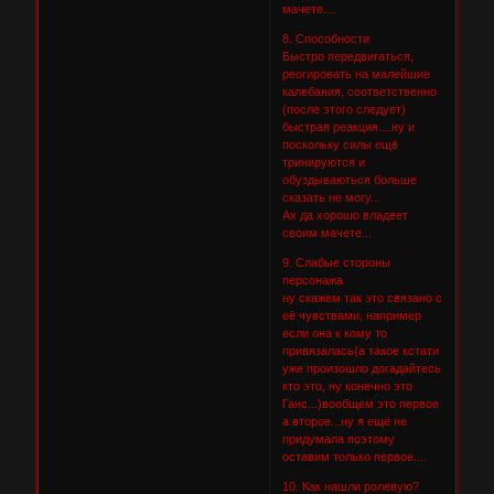
мачете....
8. Способности
Быстро передвигаться,
реогировать на малейшие
калебания, соответственно
(после этого следует)
быстрая реакция....ну и
поскольку силы ещё
тринируются и
обуздываються больше
сказать не могу...
Ах да хорошо владеет
своим мачете...
9. Слабые стороны
персонажа
ну скажем так это связано с
её чувствами, например
если она к кому то
привязалась(а такое кстати
уже произошло догадайтесь
кто это, ну конечно это
Ганс...)вообщем это первое
а второе...ну я ещё не
придумала поэтому
оставим только первое....
10. Как нашли ролевую?