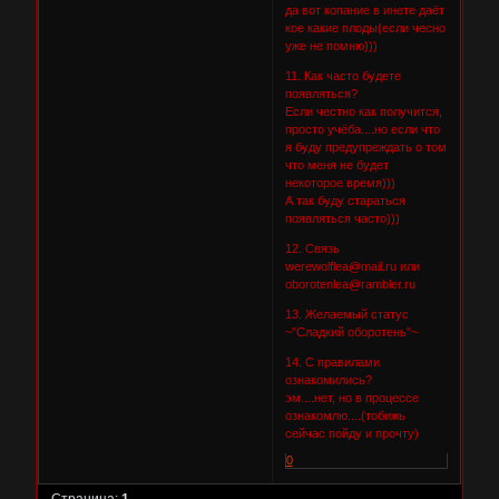
да вот копание в инете даёт
кое какие плоды(если чесно
уже не помню)))
11. Как часто будете
появляться?
Если честно как получится,
просто учёба....но если что
я буду предупреждать о том
что меня не будет
некоторое время)))
А так буду стараться
появляться часто)))
12. Связь
werewolflea@mail.ru или
oborotenlea@rambler.ru
13. Желаемый статус
~"Сладкий оборотень"~
14. С правилами
ознакомились?
эм....нет, но в процессе
ознакомлю....(тобижь
сейчас пойду и прочту)
0