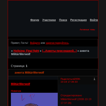
Форум
Участники
Поиск
Регистрация
Войти
Активные темы
Привет, Гость!
Войдите
или
зарегистрируйтесь
.
»
Hellsing: Final fight
»
[...Анкеты персонажей...]
»
анкета
MilitärWerwolf
Страница:
1
анкета MilitärWerwolf
1
Поделиться
2008-
10-19 17:36:33
MilitärWerwolf
...
Новичок
Отредактировано
MilitärWerwolf (2008-10-19
17:37:28)