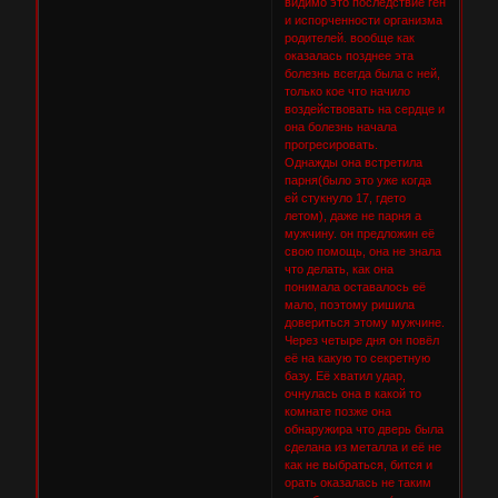
видимо это последствие ген
и испорченности организма
родителей. вообще как
оказалась позднее эта
болезнь всегда была с ней,
только кое что начило
воздействовать на сердце и
она болезнь начала
прогресировать.
Однажды она встретила
парня(было это уже когда
ей стукнуло 17, гдето
летом), даже не парня а
мужчину. он предложин её
свою помощь, она не знала
что делать, как она
понимала оставалось её
мало, поэтому ришила
довериться этому мужчине.
Через четыре дня он повёл
её на какую то секретную
базу. Её хватил удар,
очнулась она в какой то
комнате позже она
обнаружира что дверь была
сделана из металла и её не
как не выбраться, бится и
орать оказалась не таким