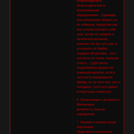
сопровождались
безвыходностью и
болезнинными
обращениями....Однажды
она попыталась бежать но
её поймали, перед тем как
она хотела отрезать себе
уши, потом её заперти и
начили воспитывать,
конечно что бы хоть как то
успокоить её Майёр
подарил ей кролика....(его
постигла не очень хорошая
участь....)(достигать
уподобимова уровня её
помагали капитан, хотя в
частности вмешивался
Шрёди, из-за чего ему часто
попадало...хотя он и давал
отпор(чеще словесно)
6. Организация и должность
Миллениум
должность пока не
определена
7. Оружие и личные вещи
персонажа
Чаще всего использует