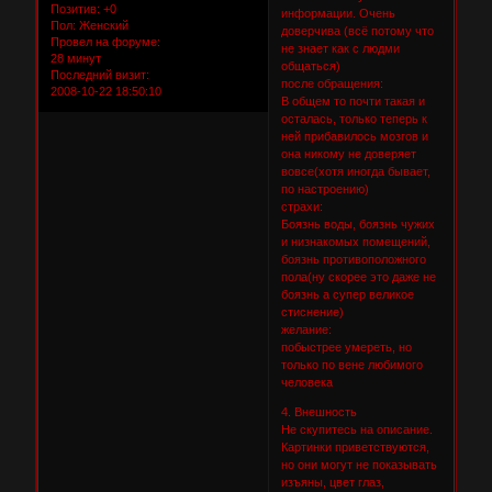
Позитив:
+0
информации. Очень
Пол:
Женский
доверчива (всё потому что
Провел на форуме:
не знает как с людми
28 минут
общаться)
Последний визит:
после обращения:
2008-10-22 18:50:10
В общем то почти такая и
осталась, только теперь к
ней прибавилось мозгов и
она никому не доверяет
вовсе(хотя иногда бывает,
по настроению)
страхи:
Боязнь воды, боязнь чужих
и низнакомых помещений,
боязнь противоположного
пола(ну скорее это даже не
боязнь а супер великое
стиснение)
желание:
побыстрее умереть, но
только по вене любимого
человека
4. Внешность
Не скупитесь на описание.
Картинки приветствуются,
но они могут не показывать
изъяны, цвет глаз,