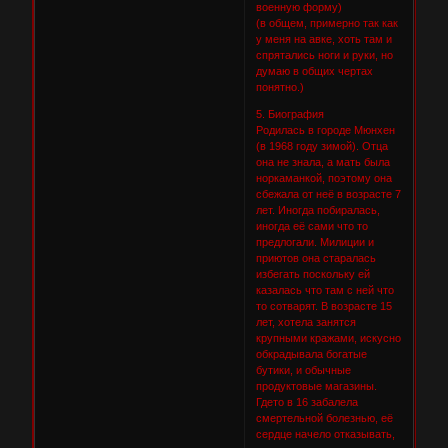
военную форму)
(в общем, примерно так как
у меня на авке, хоть там и
спрятались ноги и руки, но
думаю в общих чертах
понятно.)
5. Биография
Родилась в городе Мюнхен
(в 1968 году зимой). Отца
она не знала, а мать была
норкаманкой, поэтому она
сбежала от неё в возрасте 7
лет. Иногда побиралась,
иногда её сами что то
предлогали. Милиции и
приютов она старалась
избегать поскольку ей
казалась что там с ней что
то сотварят. В возрасте 15
лет, хотела занятся
крупными кражами, искусно
обкрадывала богатые
бутики, и обычные
продуктовые магазины.
Гдето в 16 забалела
смертельной болезнью, её
сердце начело отказывать,