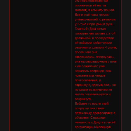
уж и бесполезным(как
показалась её на тот
момент) в комнату вошол
Док и ещё пара троука
учёных-врачей, с ремнями
у 6-тью шприцами в руке.
Главный (Док) начал
говарить что делать с этой
девчёнкой. в последствии
её поймали забинтовали
ремнями и сделали 4 укола,
после чего она
отключилась. проснулась
она на опирационном столе
к её сожалению уже
началась опирация, она
чувствовала каждое
прикосновение, и
страшную, адскую боль, но
по каким то причинам не
могла пошевельнутса и
вскрикнуть.
Вобщем то после этой
опирации она стала
потехоньку преврощатся в
оборотня. Страшная
неновисть к Доку и ко всей
организации Миллениум,