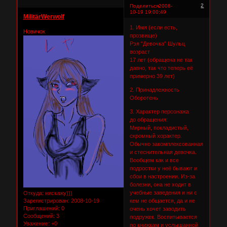
2
Поделиться
2008-
10-19 19:00:49
MilitärWerwolf
1. Имя (если есть,
Новичок
прозвище)
Рэя "Девочка" Шульц
возраст
17 лет (обращена не так
давно, так что теперь её
примерно 39 лет)
2. Принадлежность
Оборотень
3. Характер персонажа
до обращения:
Мирный, покладистый,
скромный хорактер.
Обычно закомплексованная
и стеснительная девочка.
Вообщем как и все
подростки у неё бывают и
сбои в настроении. Из-за
болезни, она не ходит в
учебные заведения и ни с
Откуда:
нискажу)))
кем не общается, да и не
Зарегистрирован
: 2008-10-19
Приглашений:
0
очень хочет заводить
Сообщений:
3
подружек. Воспитывается
Уважение:
+0
по книжкам и услышанной