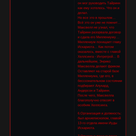
он мог руководить Тайринн
как ему хотелось. Что он и
делал.
Но все это в прошлом…
Всё это он уже не помнит…
Максвелл не узнал, что
Тайринн разорвала договор
и сдала его Миллениуму…
Миллениум похищает главу
Искариота… Как потом
оказалось, вместе с главой
Хеллсинга - Интрегрой… В
дальнейшем, Энрико
Максвелла делают фриком.
Оставляют на старой базе
Миллениума, где его, в
бессознательном состоянии
подбирают Алукард,
Андерсон и Тайринн.
После чего, Максвелла
благополучно отвозят в
особняк Хеллсинга.
6.Организация и должность:
был архиепископом, главой
13-го отдела имени Иуды
Искариота.
7.Оружие и личные вещи