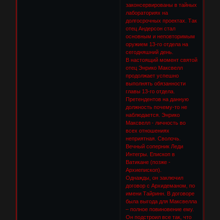
законсервированы в тайных
лабораториях на
долгосрочных проектах. Так
отец Андерсон стал
основным и неповторимым
оружием 13-го отдела на
сегодняшний день.
В настоящий момент святой
отец Энрико Максвелл
продолжает успешно
выполнять обязанности
главы 13-го отдела.
Претендентов на данную
должность почему-то не
наблюдается. Энрико
Максвелл - личность во
всех отношениях
неприятная. Сволочь.
Вечный соперник Леди
Интегры. Епископ в
Ватикане (позже -
Архиепископ).
Однажды, он заключил
договор с Архидеманом, по
имени Тайринн. В договоре
была выгода для Максвелла
– полное повиновение ему.
Он подстроил все так, что