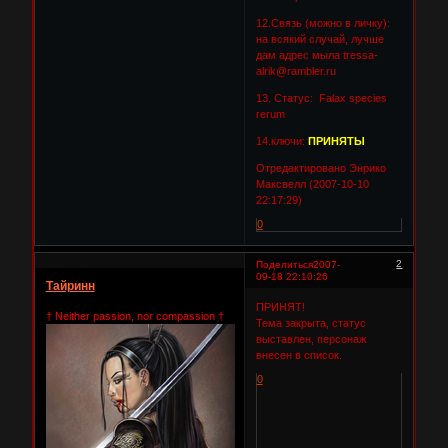
12.Связь (можно в личку):
на всякий случай, лучше
дам адрес мыла tressa-
alrik@rambler.ru
13. Статус: Falax species
rerum
14.ключи:
ПРИНЯТЫ
Отредактировано Энрико
Максвелл (2007-10-10
22:17:29)
0
2
Поделиться
2007-
09-18 22:10:26
Тайринн
ПРИНЯТ!
† Neither passion, nor compassion †
Тема закрыта, статус
выставлен, персонаж
внесен в список.
0