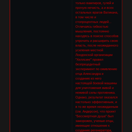
только вампиров, гулей и
прочую нечисть, а и всех
остальных врагов Ватикана,
в том числе и
стопроцентных людей...
Отличаясь гибкостью
мышления, постоянно
находясь в поиске способов
упрочить и расширить свою
власть, после неожиданного
усиления местной
Лондонской организации
"Хеллсинг" провел
безпрецеднтный
эксперимент по оживлению
отца Александра и
созданию из него
настоящей боевой машины
для уничтожения живой и
неживой силы противника.
Однако, результат оказался
настолько эффективным, и
в то же время неожиданным
(см. Андерсон), что проект
"Бессмертная душа" был
заморожен, ученые отцы,
имеющие отношение к
созданию регенератора,