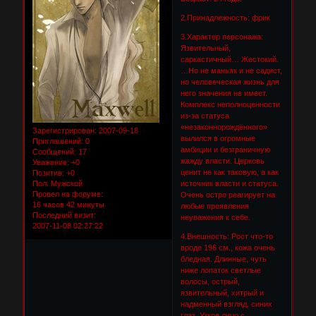
2.Принадлежность: фрик
3.Характер персонажа:
Язвительный,
саркастичный… Жестокий.
…Но не маньяк и не садист,
но человеческая жизнь для
него значения не имеет.
Комплекс неполноценности
из-за статуса
«незаконнорождённого»
Зарегистрирован
: 2007-09-18
вылился в огромные
Приглашений:
0
амбиции и безграничную
Сообщений:
17
жажду власти. Церковь
Уважение:
+0
ценит не как таковую, а как
Позитив:
+0
источник власти и статуса.
Пол:
Мужской
Провел на форуме:
Очень остро реагирует на
16 часов 42 минуты
любые проявления
Последний визит:
неуважения к себе.
2007-11-08 02:27:22
4.Внешность: Рост что-то
вроде 196 см., кожа очень
бледная. Длинные, чуть
ниже лопаток светлые
волосы, острый,
язвительный, хитрый и
надменный взгляд, синих
глаз. Узкое лицо с