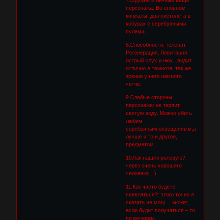
персонажа: Во-сновном -
кинжалы, два пистолета в
кобурах с серебряными
пулями..
8.Способности: телепат.
Регенерация. Левитация.
острый слух и нюх...видит
отлично в темноте. так же
зрение у него намного
четче.
9.Слабые стороны
персонажа: не терпит
святую воду. Можно убить
любим
серебряным,освещенным,а
лучше и то и другое,
предметом.
10.Как нашли ролевую?:
через очень хорошего
человека…)
11.Как часто будете
появляться?: этого точно я
сказать не могу… может,
если будит получаться – то
по вечерам.