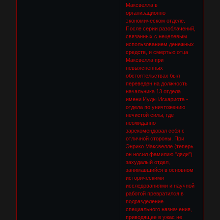
Максвелла в
организационно-
экономическом отделе.
После серии разоблачений,
связанных с нецелевым
использованием денежных
средств, и смертью отца
Максвелла при
невыясненных
обстоятельствах был
переведен на должность
начальника 13 отдела
имени Иуды Искариота -
отдела по уничтожению
нечистой силы, где
неожиданно
зарекомендовал себя с
отличной стороны. При
Энрико Максвелле (теперь
он носил фамилию "дяди")
захудалый отдел,
занимавшийся в основном
историческими
исследованиями и научной
работой превратился в
подразделение
специального назначения,
приводящее в ужас не