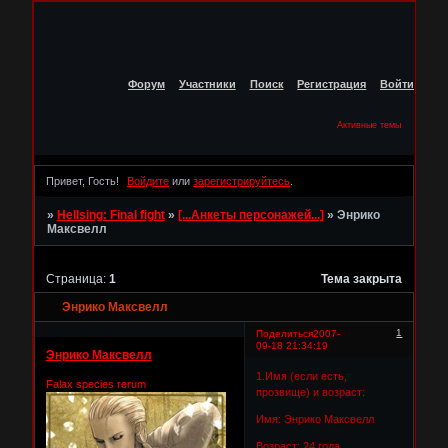
Форум
Участники
Поиск
Регистрация
Войти
Активные темы
Привет, Гость!
Войдите
или
зарегистрируйтесь
.
»
Hellsing: Final fight
»
[...Анкеты персонажей...]
»
Энрико
Максвелл
Страница:
1
Тема закрыта
Энрико Максвелл
1
Поделиться
2007-
09-18 21:34:19
Энрико Максвелл
1.Имя (если есть,
Falax species rerum
прозвище) и возраст:
Имя: Энрико Максвелл
Возраст: 24 года.