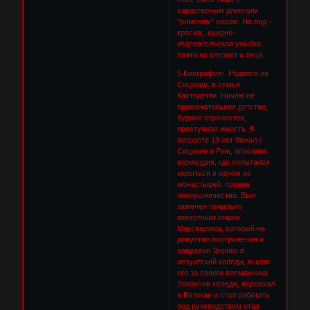
характерным длинным
"римским" носом. На вид –
красив, ехидно-
издевательская улыбка
почти не слезает с лица.
5.Биография: Родился на
Сицилии, в семье
Кастодетти. Ничем не
примечательное детство,
бурное отрочество,
преступная юность. В
возрасте 19 лет бежал с
Сицилии в Рим, опасаясь
возмездия, где попытался
скрыться в одном из
монастырей, приняв
послушничество. Был
замечен печально
известным отцом
Максвеллом, который не
допустил пострижения и
направил Энрико в
иезуитский коледж, выдав
его за своего племянника.
Закончив коледж, переехал
в Ватикан и стал работать
под руководством отца