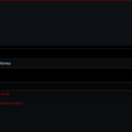
 Капер
:27:45
вище) и возраст