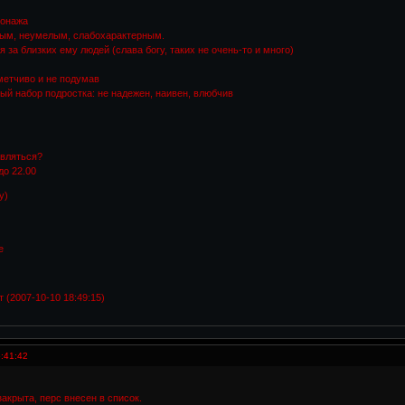
сонажа
бым, неумелым, слабохарактерным.
я за близких ему людей (слава богу, таких не очень-то и много)
метчиво и не подумав
ный набор подростка: не надежен, наивен, влюбчив
являться?
до 22.00
у)
е
 (2007-10-10 18:49:15)
:41:42
акрыта, перс внесен в список.