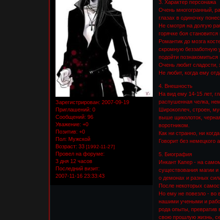
3. Характер персонажа
Очень многогранный, ра
глазах в одиночку поне
Не смотря на долгую ра
горячке боя становится
Романтик до мозга кост
скромную беззаботную 
подойти познакомиться 
Очень любит сладости, х
Не любит, когда ему от
4. Внешность
На вид ему 14-15 лет, г
распушенная челка, нем
Зарегистрирован
: 2007-09-19
Широкоплеч, строен, мус
Приглашений:
0
Сообщений:
96
выше щиколоток, черная
Уважение:
+0
воротником.
Позитив:
+0
Как ни странно, ни ког
Пол:
Мужской
Говорит без немецкого 
Возраст:
33
[1992-11-27]
Провел на форуме:
5. Биография
3 дня 12 часов
Инкант Капер - на само
Последний визит:
существования магии и 
2007-11-16 23:33:43
о демонах и разных сил
После некоторых самост
Но ему не повезло - во
нашими учеными и работ
рода опыты, превратив 
свою прошлую жизнь, се