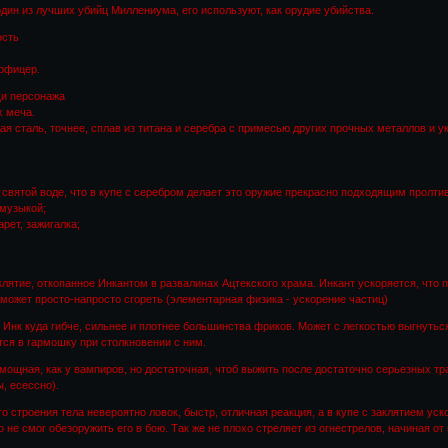
один из лучших убийц Миллениума, его используют, как орудие убийства.
ость
-офицер.
щи персонажа
х меча.
ая сталь, точнее, сплав из титана и серебра с примесью других прочных металлов и 
в святой воде, что в купе с серебром делает это оружие прекрасно подходящим пролтив
 музыкой;
рет, зажигалка;
клятие, откопанное Инкантом в развалинах Ацтекского храма. Инкант ускоряется, что 
 может просто-напросто сгореть (элементарная физика - ускорение частиц)
 Инк куда гибче, сильнее и плотнее большинства фриков. Может с легкостью выгнуться
ся в гармошку при столкновении с ним.
я мощная, как у вампиров, но достаточная, чтоб выжить после достаточно серьезных т
, есессно).
го строения тела невероятно ловок, быстр, отличная реакция, а в купе с заклятием у
о не смог обезоружить его в бою. Так же не плохо стреляет из огнестрелов, начиная 