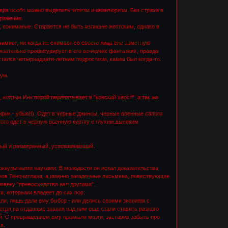
ера особо можно выделить эгоизм и авантюризм. Без страха в
оражение.
, понимание. Старается не быть излишне жестоким, однако в
тимист, ни когда не снимает со своего лица еле заметную
зательно профигурирует в его вечерних фантазиях, правда
стался четырнадцати-летним подростком, каким был когда-то.
шум.
 котрые Инк порой перевязывает в "конский хвост", а так же
офик - убью!!). Одет в черные джинсы, черные военные сапоги
того одет в черную военную куртку с глухим высоким
ойный и размеренный, успокаивающий.
 оккультными науками. В молодости он искал доказательства
ков Теночитлана, а именно загадочные письмена, повествующие
овеку "превосходство над другими".
, которыми владеет до сих пор.
али, лишь дали ему быбор - или делись своими знаниям с
отря на отданные знания над ним еще стали ставить разного
ей. С превращением ему промыли мозги, заставив забыть про
я.