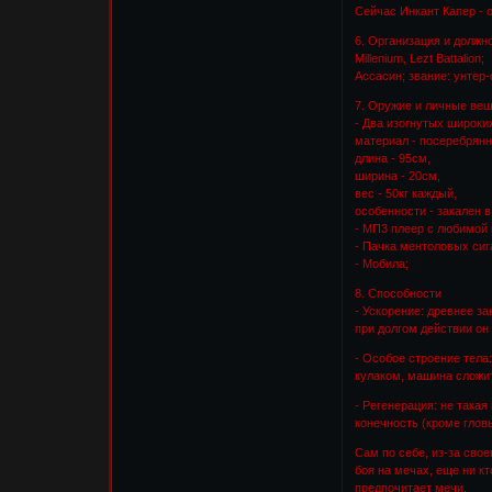
Сейчас Инкант Капер - 
6. Организация и должн
Millenium, Lezt Battalion;
Ассасин; звание: унтер
7. Оружие и личные ве
- Два изогнутых широки
материал - посеребрянн
длина - 95см,
ширина - 20см,
вес - 50кг каждый,
особенности - закален 
- МП3 плеер с любимой
- Пачка ментоловых сига
- Мобила;
8. Способности
- Ускорение: древнее за
при долгом действии он
- Особое строение тела:
кулаком, машина сложит
- Регенерация: не така
конечность (кроме гловы
Сам по себе, из-за свое
боя на мечах, еще ни кт
предпочитает мечи.