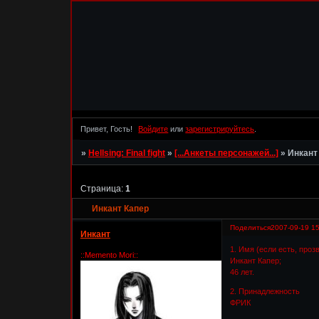
Привет, Гость!
Войдите
или
зарегистрируйтесь
.
»
Hellsing: Final fight
»
[...Анкеты персонажей...]
»
Инкант
Страница:
1
Инкант Капер
Поделиться
2007-09-19 15
Инкант
1. Имя (если есть, проз
::Memento Mori::
Инкант Капер;
46 лет.
2. Принадлежность
ФРИК