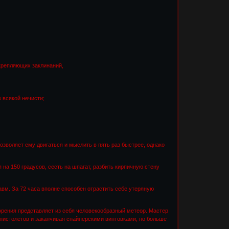
укрепляющих заклинаний,
 всякой нечисти;
позволяет ему двигаться и мыслить в пять раз быстрее, однако
 на 150 градусов, сесть на шпагат, разбить кирпичную стену
равм. За 72 часа вполне способен отрастить себе утеряную
скорения представляет из себя человекообразный метеор. Мастер
от пистолетов и заканчивая снайперскими винтовками, но больше