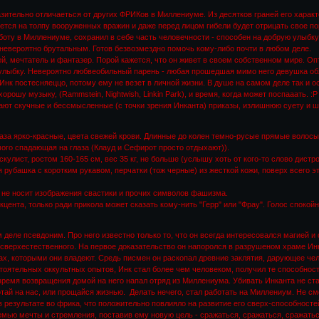
зительно отличаеться от других ФРИКов в Миллениуме. Из десятков граней его характ
сется на толпу вооруженных вражин и даже перед лицом гибели будет отрицать свое п
боту в Миллениуме, сохранил в себе часть человечности - способен на добрую улыбку
 невероятно брутальным. Готов безвозмездно помочь кому-либо почти в любом деле.
ей, мечтатель и фантазер. Порой кажется, что он живет в своем собственном мире. Оп
улыбку. Невероятно любвеобильный парень - любая прошедшая мимо него девушка обя
Инк постесняеццо, потому ему не везет в личной жизни. В душе на самом деле так и о
орошу музыку, (Rammstein, Nightwish, Linkin Park), и время, когда может поспааать. :Р
дают скучные и бессмысленные (с точки зрения Инканта) приказы, излишнюю суету и 
лаза ярко-красные, цвета свежей крови. Длинные до колен темно-русые прямые волосы,
ого спадающая на глаза (Клауд и Сефирот просто отдыхают)).
кулист, ростом 160-165 см, вес 35 кг, не больше (услышу хоть от кого-то слово дистр
 рубашка с коротким рукавом, перчатки (тож черные) из жесткой кожи, поверх всего э
да не носит изображения свастики и прочих символов фашизма.
акцента, только ради прикола может сказать кому-нить "Герр" или "Фрау". Голос спок
м деле псевдоним. Про него известно только то, что он всегда интересовался магией и
сверхестественного. На первое доказательство он напоролся в разрушеном храме Ин
ах, которыми они владеют. Средь писмен он раскопал древние заклятия, дарующее чел
оятельных оккультных опытов, Инк стал более чем человеком, получил те способности
 время возвращения домой на него напал отряд из Миллениума. Убивать Инканта не ст
ай на нас, или прощайся жизнью. Делать нечего, стал работать на Миллениум. Не см
в результате во фрика, что положительно повлияло на развитие его сверх-способност
мью мечты и стремления, поставив ему новую цель - сражаться, сражаться, сражатьс