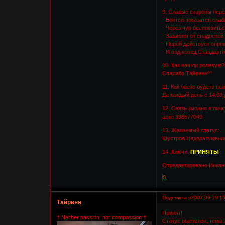
9. Слабые стороны пер
- Боится показатся сла
- Через чур беспокоитьс
- Зависим от сладостей
- Порой действует опро
- И под конец Стандарт
10. Как нашли ролевую?
Спасибо Тайринн^^
11. Как часто будете по
Да каждый день с 14.00 
12. Связь (можно в личк
аско 398577049
13. Желаемый статус:
Шустрое Недоразумени
14. Ключи:
ПРИНЯТЫ
Отредактировано Инкант
0
Поделиться
2007-09-19 15
Тайринн
Принят!
† Neither passion, nor compassion †
Статус выствлен, тема з